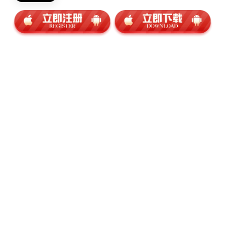
2
3
›
››
1
热门文章