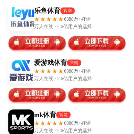
乐鱼app-【观点】詹姆斯历史地位不如乔丹 差距到底在
哪？
西甲
2026-05-12
0
250
乐鱼体育官网-10年10亿落实的第一年 中国女足该抓住历史
性机遇
西甲
2026-05-11
0
234
张玉宁：以最佳状态重逢老友 国足1月
集训夯实基础
西甲
2026-05-10
0
149
乐鱼体育-库里谈首次穿巴特勒球鞋：
第一次穿非UA球鞋 想给巴特勒惊喜
西甲
2026-04-27
0
186